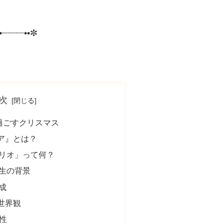
•┈┈┈┈••✼
次
過ごすクリスマス
ア』とは？
リオ」って何？
生の背景
成
世界観
遍性