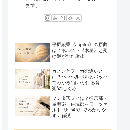
ます。
平原綾香《Jupiter》の原曲
は？ホルスト《木星》と受
け継がれた旋律
カノンとフーガの違いと
は？パッヘルベルとバッハ
でわかる“追いかける音
楽”のしくみ
ソナタ形式とは？提示部・
展開部・再現部をモーツァ
ルト《K.545》でわかりや
すく解説