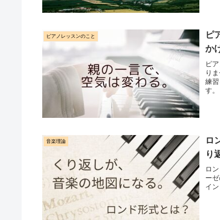
ピ
ピアノレッスンのこと
か
ピア
りま
練習
す。
ロ
音楽理論
り
ロン
ーゼ
イン