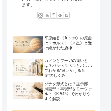
ます。
平原綾香《Jupiter》の原曲
は？ホルスト《木星》と受
け継がれた旋律
カノンとフーガの違いと
は？パッヘルベルとバッハ
でわかる“追いかける音
楽”のしくみ
ソナタ形式とは？提示部・
展開部・再現部をモーツァ
ルト《K.545》でわかりや
すく解説