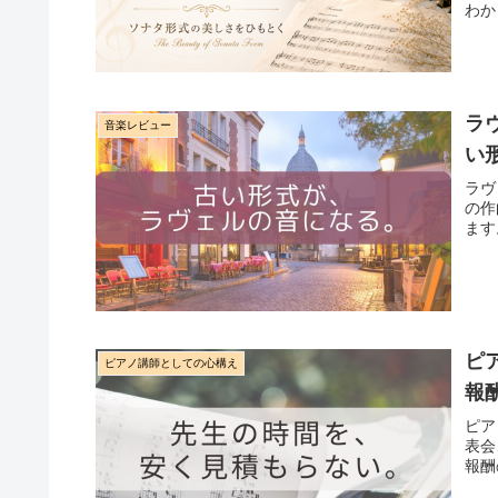
わか
ラ
音楽レビュー
い
ラヴ
の作
ます
ピ
ピアノ講師としての心構え
報
ピア
表会
報酬