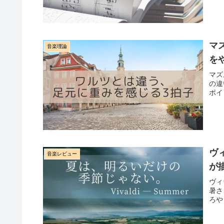
マ
音楽理論
を
マズ
の違
ポイ
ヴ
音楽レビュー
が
ヴィ
暑さ
ろや