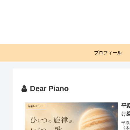
プロフィール
Dear Piano
平
音楽レビュー
け
平原
《木