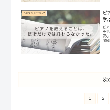
ピ
このブログについて
学
ピア
を学
要な
場経
次
1
2