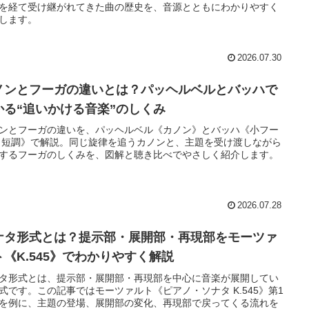
を経て受け継がれてきた曲の歴史を、音源とともにわかりやすく
します。
2026.07.30
ノンとフーガの違いとは？パッヘルベルとバッハで
かる“追いかける音楽”のしくみ
ンとフーガの違いを、パッヘルベル《カノン》とバッハ《小フー
ト短調》で解説。同じ旋律を追うカノンと、主題を受け渡しながら
するフーガのしくみを、図解と聴き比べでやさしく紹介します。
2026.07.28
ナタ形式とは？提示部・展開部・再現部をモーツァ
ト《K.545》でわかりやすく解説
タ形式とは、提示部・展開部・再現部を中心に音楽が展開してい
式です。この記事ではモーツァルト《ピアノ・ソナタ K.545》第1
を例に、主題の登場、展開部の変化、再現部で戻ってくる流れを