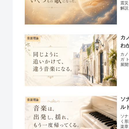
震災
解説
カ
音楽理論
わ
カノ
ガ 
展開
ソ
音楽理論
ル
ソナ
く形
楽章