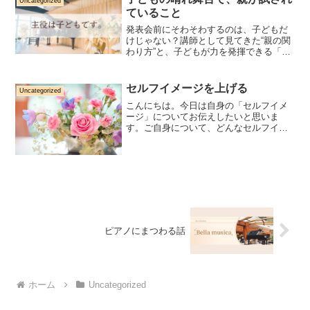
Uncategorized
ていること
発表会前にそわそわするのは、子どもだ
けじゃない？講師として見てきた“親の関
わり方”と、子どもが力を発揮できる「見
守る力」についてお伝えします。
セルフイメージを上げる
Uncategorized
こんにちは。今日は自身の「セルフイメ
ージ」についてお伝えしたいと思いま
す。ご自身について、どんなセルフイメ
ージを持っていますか？たとえば、 ３日
坊主なわたし 粘り強いわたし 太っている
わたし 怠け者のわたしなどなど・・・。
いろんなご自身のイ...
ピアノにまつわる話
ホーム
Uncategorized