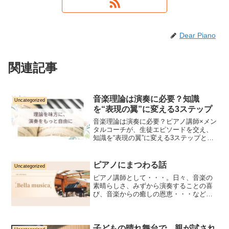
Dear Piano
関連記事
音楽理論は演奏に必要？知識
Uncategorized
を“表現の翼”に変える3ステップ
音楽理論は演奏に必要？ピアノ講師×メン
タルコーチが、生徒エピソードを交え、
知識を“表現の翼”に変える3ステップと初
心者向け学び方を解説。
ピアノにまつわる話
Uncategorized
ピアノ講師として・・・。日々、音楽の
素晴らしさ、みずから演奏することの喜
び、音楽からの癒しの恩恵・・・など、
技術を身につけて弾けるようになるだけ
でなく、演奏することで自身が癒されて
いくことなど、心と体と音楽の密接なつ
ながりをお伝えしています...
子どもの晴れ舞台で、親が試され