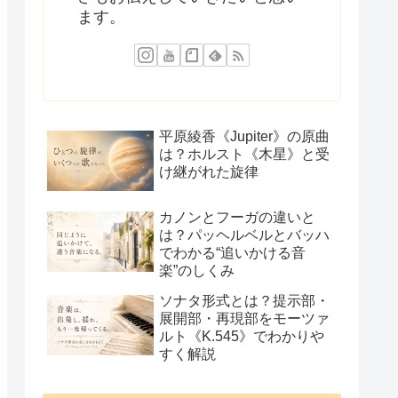
ます。
平原綾香《Jupiter》の原曲
は？ホルスト《木星》と受
け継がれた旋律
カノンとフーガの違いと
は？パッヘルベルとバッハ
でわかる“追いかける音
楽”のしくみ
ソナタ形式とは？提示部・
展開部・再現部をモーツァ
ルト《K.545》でわかりや
すく解説