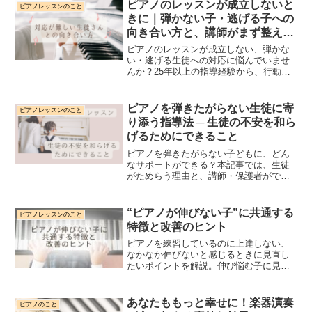
ピアノのレッスンが成立しないと
ピアノレッスンのこと
きに｜弾かない子・逃げる子への
向き合い方と、講師がまず整える
視点
ピアノのレッスンが成立しない、弾かな
い・逃げる生徒への対応に悩んでいませ
んか？25年以上の指導経験から、行動の
背景にある心理と、今日から試せる小さ
な工夫を整理しました。講師が疲弊しな
いための視点と、レッスンが動き出す“在
ピアノを弾きたがらない生徒に寄
ピアノレッスンのこと
り方”のヒントも紹介します。
り添う指導法 ─ 生徒の不安を和ら
げるためにできること
ピアノを弾きたがらない子どもに、どん
なサポートができる？本記事では、生徒
がためらう理由と、講師・保護者ができ
る対応法をやさしく解説します。
“ピアノが伸びない子”に共通する
ピアノレッスンのこと
特徴と改善のヒント
ピアノを練習しているのに上達しない、
なかなか伸びないと感じるときに見直し
たいポイントを解説。伸び悩む子に見ら
れる原因や心理、親・先生ができる声か
け・関わり方を紹介します。
あなたももっと幸せに！楽器演奏
ピアノのこと