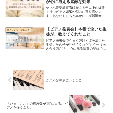
が心に与える素敵な効果
ヤマハ音楽教室講師歴２５年以上の経験
を持つピアノ講師が悩みに寄り添いま
す。あなたももっと幸せに！楽器演奏が
心に与える素敵な効果音楽が好きな人は
多いですが、実際に楽器を演奏すること
は、ただ音楽を聴くこと以上の喜びや満
【ピアノ発表会】本番で泣いた生
ピアノレッスンのこと
足感をもたらしてくれます。...
徒が、教えてくれたこと
ピアノ発表会でうまく弾けず涙を流した
生徒。その子が見せてくれた“もう一度向
き合う強さ”と、心に残る演奏の記録で
す。
ピアノを学ぶということ
「いま、ここ」の周波数が”音”に出る。ピ
アノを弾くこと。