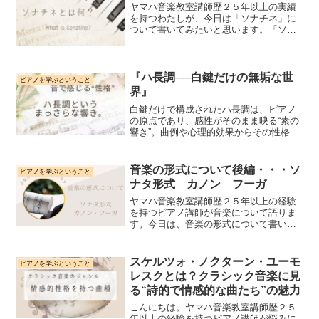
ヤマハ音楽教室講師歴２５年以上の実績
を持つわたしが、今日は「ソナチネ」に
ついて書いてみたいと思います。「ソナ
チネ」とは？ピアノをある程度習ったこ
とのある方なら、「ソナチネ」ってどん
な作品かとご存知の方もいらっしゃると
思いますが、あらためてソ...
『ハ長調──白鍵だけの無垢な世
ピアノを学ぶということ
界』
白鍵だけで構成されたハ長調は、ピアノ
の原点であり、感性がそのまま映る“素の
響き”。曲例や心理的効果からその性格を
読み解きます。
音楽の形式について後編・・・ソ
ピアノを学ぶということ
ナタ形式 カノン フーガ
ヤマハ音楽教室講師歴２５年以上の経験
を持つピアノ講師が音楽について語りま
す。今日は、音楽の形式について書いて
いこうと思います。音楽は、想像力だけ
でなく、楽譜からの情報を読み取る「知
識」も必要です。音楽を学ぶ上で、形式
スケルツォ・ノクターン・ユーモ
ピアノを学ぶということ
を知っておくことはとても...
レスクとは？クラシック音楽に見
る“詩的で情感的な曲たち”の魅力
こんにちは。ヤマハ音楽教室講師歴２５
年以上の経験を持つピアノ講師が悩みに