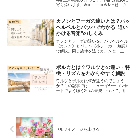
寄り添います。✼••┈┈┈┈••✼今日は、クラ
シック音楽のジャンルについての2回目。
即興的性格を持つジャンルについてお話
ししました。前回の記事はこちらになり
カノンとフーガの違いとは？パッ
音楽理論
ます。クラシ...
ヘルベルとバッハでわかる“追い
かける音楽”のしくみ
カノンとフーガの違いを、パッヘルベル
《カノン》とバッハ《小フーガ ト短調》
で解説。同じ旋律を追うカノンと、主題
を受け渡しながら展開するフーガのしく
みを、図解と聴き比べでやさしく紹介し
ます。
ポルカとは？ワルツとの違い・特
ピアノを学ぶということ
徴・リズムをわかりやすく解説
ワルツとポルカは何が違うのでしょう
か？この記事では、ニューイヤーコンサ
ートでよく聴く2つの音楽について、拍
子・リズム・雰囲気の違いをやさしく解
説します。ポルカとは何か、ワルツの特
徴とあわせてわかりやすくご紹介しま
す。
セルフイメージを上げる