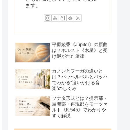
ます。
平原綾香《Jupiter》の原曲
は？ホルスト《木星》と受
け継がれた旋律
カノンとフーガの違いと
は？パッヘルベルとバッハ
でわかる“追いかける音
楽”のしくみ
ソナタ形式とは？提示部・
展開部・再現部をモーツァ
ルト《K.545》でわかりや
すく解説