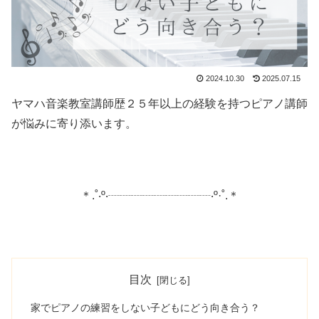
2024.10.30
2025.07.15
ヤマハ音楽教室講師歴２５年以上の経験を持つピアノ講師
が悩みに寄り添います。
＊.˚‧º‧┈┈┈┈┈┈┈┈┈‧º·˚.＊
目次
家でピアノの練習をしない子どもにどう向き合う？