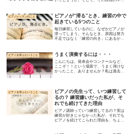
は、「ピアノを始めたい！！」と思っ
て、ピアノを習い始める生徒さんが増え
てきます。私の仕事は、生徒さんがいて
ピアノが“滞る”とき、練習の中で
ピアノレッスンのこと
成り立つので、ご縁をいただ...
起きている5つのこと
毎日練習しているのに、なぜかピアノが
滞ってしまう。そんなとき、原因は努力
不足ではなく「練習の向き」にあるかも
しれません。現場で見てきた5つの視点か
ら、音楽が止まる理由をやさしくひもと
きます。
うまく演奏するには・・・
ピアノを学ぶということ
こんにちは。発表会やコンクールなど、
ここぞ！！という場面で、うまく弾けな
かったこと、ありませんか？私は過去に
ピアノ実技の試験や発表会などで、いっ
ぱい失敗をして、恥ずかしい思いをしま
した。でもそれも、次への原動力となり
練習への意欲がより強まっ...
ピアノの先生って、いつ練習して
ピアノを学ぶということ
るの？ 練習嫌いだった私が、そ
れでも続けてきた理由
ピアノ講師っていつ練習してるの？実は
練習が好きじゃなかった私が、それでも
ピアノを続けてこられた理由を、ちょっ
と“楽屋裏”風にお話しします。