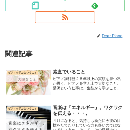
Dear Piano
関連記事
素直でいること
ピアノを学ぶということ
ピアノ講師歴２５年以上の実績を持つ私
が思う、ピアノを学ぶ上で大切なこと。
講師という仕事は、生徒から学ぶことが
とても多い・・・、そんなふうに思いま
す。今日は、現在レッスン中の小学2年生
の女の子から気づきをもらったお話で
す。講師のアドバイスどお...
音楽は「エネルギー」。ワクワク
ピアノを学ぶということ
を伝える・・・。
４月になると、気持ちも新たに今後の目
標をたてたりしている方も多いのではな
いでしょうか。そして、その目標の中に