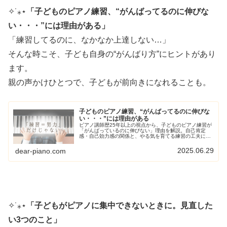
✧
˙
⁎
⋆
「子どものピアノ練習、“
がんばってるのに伸びな
い・・・”には理由がある」
「練習してるのに、なかなか上達しない…」
そんな時こそ、子ども自身の“がんばり方”にヒントがあり
ます。
親の声かけひとつで、子どもが前向きになれることも。
子どものピアノ練習、“がんばってるのに伸びな
い・・・”には理由がある
ピアノ講師歴25年以上の視点から、子どものピアノ練習が
「がんばっているのに伸びない」理由を解説。自己肯定
感・自己効力感の関係と、やる気を育てる練習の工夫につ
いて紹介します。
2025.06.29
dear-piano.com
✧
˙
⁎
⋆
「
子どもがピアノに集中できないときに。見直した
い3つのこと」