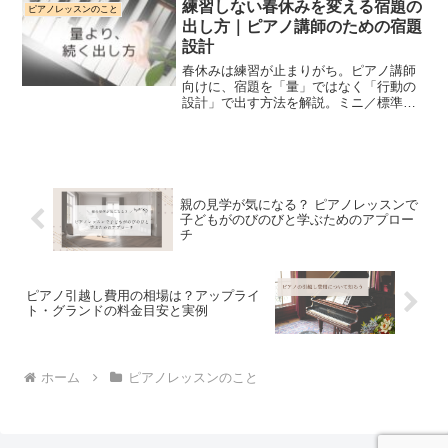
練習しない春休みを変える宿題の
ピアノレッスンのこと
出し方｜ピアノ講師のための宿題
設計
春休みは練習が止まりがち。ピアノ講師
向けに、宿題を「量」ではなく「行動の
設計」で出す方法を解説。ミニ／標準
（ミッション）／余裕の3段階テンプレと
保護者への伝え方も紹介。
親の見学が気になる？ ピアノレッスンで
子どもがのびのびと学ぶためのアプロー
チ
ピアノ引越し費用の相場は？アップライ
ト・グランドの料金目安と実例
ホーム
ピアノレッスンのこと